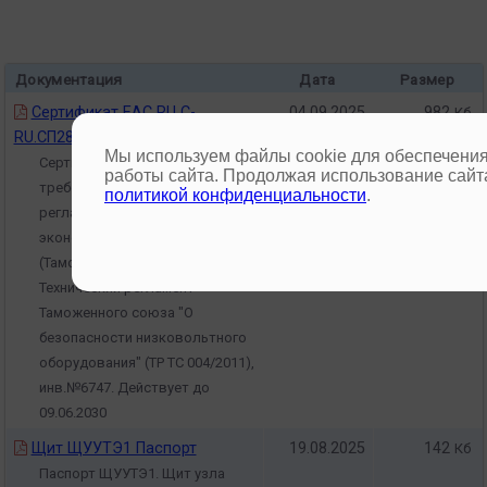
Документация
Дата
Размер
Сертификат EAC RU C-
04.09.2025
982
Кб
RU.СП28.В.03443/25
Мы используем файлы cookie для обеспечения
Сертификат соответствия
работы сайта. Продолжая использование сайта
требованиям технического
политикой конфиденциальности
.
регламента Евразийского
экономического союза
(Таможенного союза)
Технический регламент
Таможенного союза "О
безопасности низковольтного
оборудования" (ТР ТС 004/2011),
инв.№6747. Действует до
09.06.2030
Щит ЩУУТЭ1 Паспорт
19.08.2025
142
Кб
Паспорт ЩУУТЭ1. Щит узла