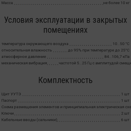
Масса
не более 10 кг
Условия эксплуатации в закрытых
помещениях
температура окружающего воздуха
10…50 °С
относительная влажность
до 95% при температуре до 25°С
атмосферное давление
84…106,7 кПа
механическая вибрация
частотой 5…25 Гц с амплитудой смещ
Комплектность
Щит УУТЭ
1 шт
Паспорт
1 шт
Схема размещения элементов и принципиальная электрическая сх
Ключи
2 шт
Кабельные вводы (сальники)
6 шт