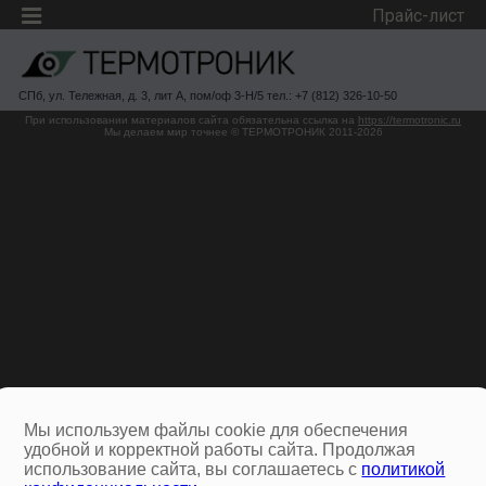
Прайс-лист
СПб, ул. Тележная, д. 3, лит А, пом/оф 3-Н/5 тел.: +7 (812) 326-10-50
При использовании материалов сайта обязательна ссылка на
https://termotronic.ru
Мы делаем мир точнее © ТЕРМОТРОНИК 2011-2026
Мы используем файлы cookie для обеспечения
удобной и корректной работы сайта. Продолжая
использование сайта, вы соглашаетесь с
политикой