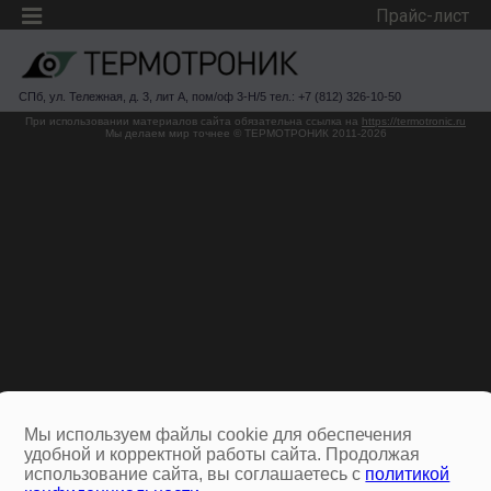
Прайс-лист
СПб, ул. Тележная, д. 3, лит А, пом/оф 3-Н/5 тел.: +7 (812) 326-10-50
При использовании материалов сайта обязательна ссылка на
https://termotronic.ru
Мы делаем мир точнее © ТЕРМОТРОНИК 2011-2026
Мы используем файлы cookie для обеспечения
удобной и корректной работы сайта. Продолжая
использование сайта, вы соглашаетесь с
политикой