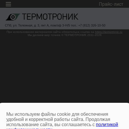
Прайс-лист
СПб, ул. Тележная, д. 3, лит А, пом/оф 3-Н/5 тел.: +7 (812) 326-10-50
При использовании материалов сайта обязательна ссылка на
https://termotronic.ru
Мы делаем мир точнее © ТЕРМОТРОНИК 2011-2026
Мы используем файлы cookie для обеспечения
удобной и корректной работы сайта. Продолжая
использование сайта, вы соглашаетесь с
политикой