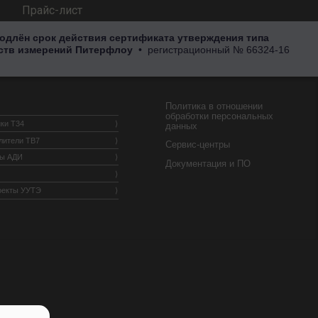
Прайс-лист
одлён срок действия сертификата утверждения типа
ств измерений Питерфлоу
• регистрационный
№ 66324-16
Политика в отношении
обработки персональных
ки Т34
данных
лители ТВ7
Сервис-центры
ры АДИ
Документация и ПО
оекты УУТЭ