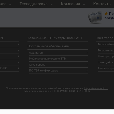
вис
Техподдержка
Компания
Контакты
Пр
сред
 РС
Автономные GPRS терминалы АСТ
Учёт тепла
Теплосчётчи
Программное обеспечение
Тепловычис
Архиватор
Регистрато
Мобильное приложение ТТМ
Щиты учёта
OPC-сервер
МП-РС
Типовые пр
ПО ТВ7 конфигуратор
При использовании материалов сайта обязательна ссылка на
https://termotronic.ru
Мы делаем мир точнее © ТЕРМОТРОНИК 2011-2026