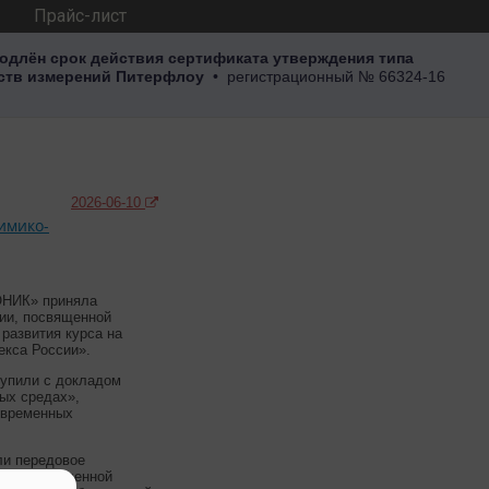
Прайс-лист
одлён срок действия сертификата утверждения типа
ств измерений Питерфлоу
• регистрационный
№ 66324-16
2026-06-10
имико-
ОНИК» приняла
ции, посвященной
развития курса на
екса России».
тупили с докладом
ых средах»,
овременных
ли передовое
ры промышленной