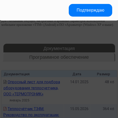
Принцип действия теплосчётчиков основан на преобразовании вычислителем сигналов,
поступающих от измерительных преобразователей, в информацию об измеряемых
Подтверждаю
параметрах теплоносителя с последующим вычислением, на основании известных
зависимостей, количества теплоты.
Для считывания текущих, настроечных и архивных параметров используются
мобильное приложение «ТТМ» (Android) и ПО «Архиватор» (Windows XP и выше).
Документация
Программное обеспечение
Документация
Дата
Размер
Опросный лист для подбора
14.01.2025
48
Кб
оборудования теплосчетчика,
ООО «ТЕРМОТРОНИК»
январь 2025
Теплосчётчик Т34M.
15.05.2026
364
Кб
Руководство по эксплуатации.