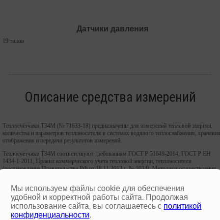
Датчики давления
19 типов
Описание средства измерений
Теплосчётчики Т34М (№ 71633-18) предназначены для измерений тепловой энергии,
количества и параметров теплоносителя в системах водяного теплоcнабжения, хранения
отображения и передачи результатов измерений.
Теплосчётчики Т34М соответствуют требованиям ГОСТ Р 51649-2014, ГОСТ Р ЕН
1434-1-2011, Правил коммерческого учета тепловой энергии, теплоносителя
(постановление Правительства РФ от 18.11.2013 г. № 1034), Методики осуществления
коммерческого учета тепловой энергии, теплоносителя (приказ Министерства
строительства и жилищно-коммунального хозяйства от 17.03.2014 г. N 99/пр).
Мы используем файлы cookie для обеспечения
удобной и корректной работы сайта. Продолжая
использование сайта, вы соглашаетесь с
политикой
конфиденциальности
.