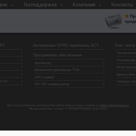
вис
Техподдержка
Компания
Контакты
Пр
сред
 РС
Автономные GPRS терминалы АСТ
Учёт тепла
Теплосчётчи
Программное обеспечение
Тепловычис
Архиватор
Регистрато
Мобильное приложение ТТМ
Щиты учёта
OPC-сервер
МП-РС
Типовые пр
ПО ТВ7 конфигуратор
При использовании материалов сайта обязательна ссылка на
https://termotronic.ru
Мы делаем мир точнее © ТЕРМОТРОНИК 2011-2026