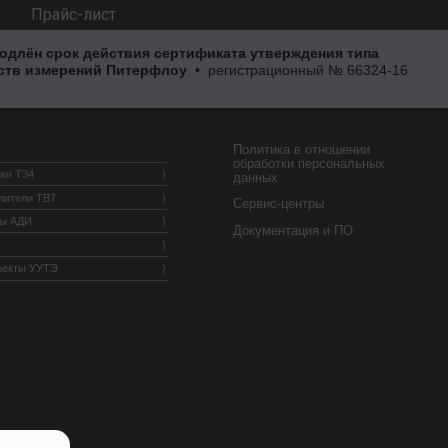
Прайс-лист
одлён срок действия сертификата утверждения типа
ств измерений Питерфлоу
• регистрационный
№ 66324-16
Политика в отношении
обработки персональных
ки Т34
данных
лители ТВ7
Сервис-центры
ры АДИ
Документация и ПО
оекты УУТЭ