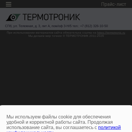
Прайс-лист
СПб, ул. Тележная, д. 3, лит А, пом/оф 3-Н/5 тел.: +7 (812) 326-10-50
При использовании материалов сайта обязательна ссылка на
https://termotronic.ru
Мы делаем мир точнее © ТЕРМОТРОНИК 2011-2026
Мы используем файлы cookie для обеспечения
удобной и корректной работы сайта. Продолжая
использование сайта, вы соглашаетесь с
политикой