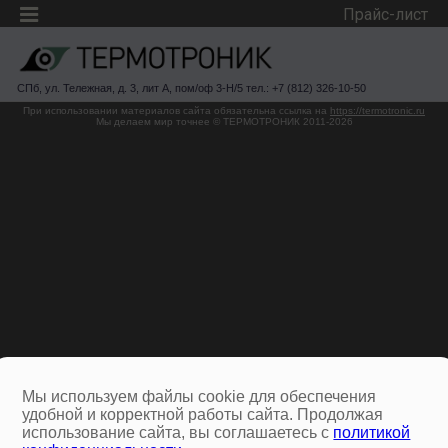
Прайс-лист
СПб, ул. Тележная, д. 3, лит А, пом/оф 3-Н/5 тел.: +7 (812) 326-10-50
При использовании материалов сайта обязательна ссылка на
https://termotronic.ru
Мы делаем мир точнее © ТЕРМОТРОНИК 2011-2026
Мы используем файлы cookie для обеспечения
удобной и корректной работы сайта. Продолжая
использование сайта, вы соглашаетесь с
политикой