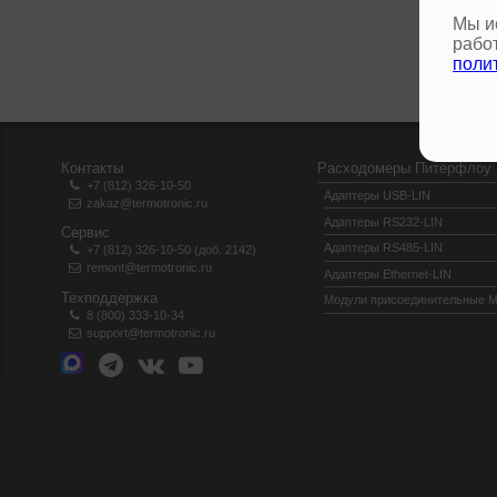
Мы и
рабо
поли
Контакты
Расходомеры Питерфлоу
+7 (812) 326-10-50
Адаптеры USB-LIN
zakaz@termotronic.ru
Адаптеры RS232-LIN
Сервис
Адаптеры RS485-LIN
+7 (812) 326-10-50 (доб. 2142)
remont@termotronic.ru
Адаптеры Ethernet-LIN
Техподдержка
Модули присоединительные 
8 (800) 333-10-34
support@termotronic.ru