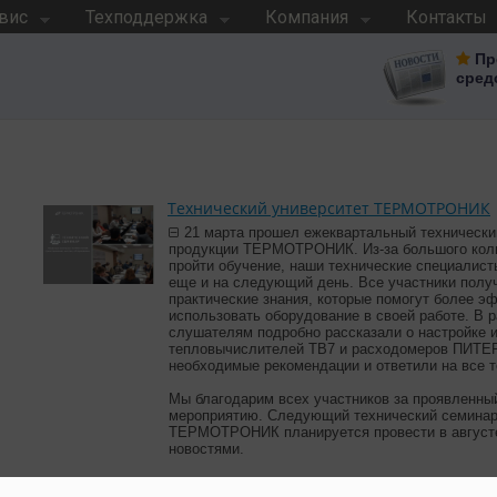
вис
Техподдержка
Компания
Контакты
Пр
сред
Технический университет ТЕРМОТРОНИК
21 марта прошел ежеквартальный технически
продукции ТЕРМОТРОНИК. Из-за большого ко
пройти обучение, наши технические специалис
еще и на следующий день. Все участники полу
практические знания, которые помогут более э
использовать оборудование в своей работе. В 
слушателям подробно рассказали о настройке 
тепловычислителей ТВ7 и расходомеров ПИТЕ
необходимые рекомендации и ответили на все т
Мы благодарим всех участников за проявленный
мероприятию. Следующий технический семинар
ТЕРМОТРОНИК планируется провести в августе
новостями.