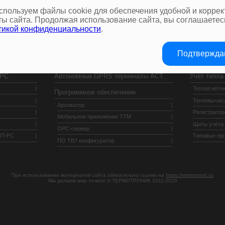
спользуем файлы cookie для обеспечения удобной и коррек
ты сайта. Продолжая использование сайта, вы соглашаетес
тикой конфиденциальности
.
Подтвержд
 РС
Автономные GPRS терминалы АСТ
Учёт тепла
Теплосчётчи
Программное обеспечение
Тепловычис
Архиватор
Регистрато
Мобильное приложение ТТМ
Щиты учёта
OPC-сервер
МП-РС
Типовые пр
ПО ТВ7 конфигуратор
При использовании материалов сайта обязательна ссылка на
https://termotronic.ru
Мы делаем мир точнее © ТЕРМОТРОНИК 2011-2026