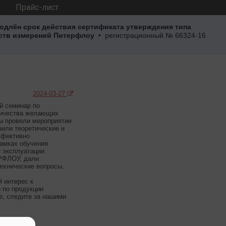
Прайс-лист
одлён срок действия сертификата утверждения типа
ств измерений Питерфлоу
• регистрационный
№ 66324-16
2024-03-27
й семинар по
личества желающих
ты провели мероприятие
чили теоретические и
ффективно
рамках обучения
и эксплуатации
РФЛОУ, дали
ехнические вопросы.
 интерес к
 по продукции
, следите за нашими