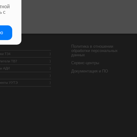
тной
ь с
аю
Политика в отношении
обработки персональных
ки Т34
данных
лители ТВ7
Сервис-центры
ры АДИ
Документация и ПО
оекты УУТЭ