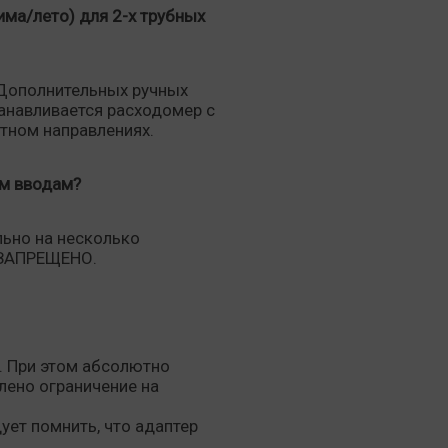
ма/лето) для 2-х трубных
 Дополнительных ручных
танавливается расходомер с
тном направлениях.
ым вводам?
ьно на несколько
 ЗАПРЕЩЕНО.
. При этом абсолютно
лено ограничение на
дует помнить, что адаптер