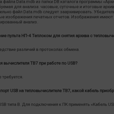
а файла Data.mdb из папки DB каталога программы «Арх
уемая для анализа: часовые, суточные и итоговые архи
ельно файл Data.mdb следует заархивировать. Убедител
ые изображения печатных отчетов. Изображения имеют 
ированный анализ.
ие пульта НП-4 Теплоком для снятия архива с тепловыч
едствие различий в протоколах обмена.
я вычислителя ТВ7 при работе по USB?
е требуется.
порт USB на тепловычислителе ТВ7, какой кабель приобр
SB типа В. Для подключения к ПК применять «Кабель USB