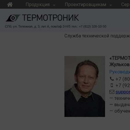
Продукция
Проектировщикам
Сер
СПб, ул. Тележная, д. 3, лит А, пом/оф 3-Н/5 тел.: +7 (812) 326-10-50
Служба технической поддер
«ТЕРМО
Жульков
Руковод
+7 (80
+7 (92
suppor
— технич
— выдач
— обучен