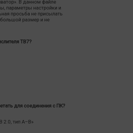
иватор». В данном файле
вы, параметры настройки и
ьная просьба не присылать
большой размер и не
ислителя ТВ7?
етать для соединения с ПК?
 2.0, тип А–B»