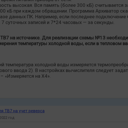
рость высокая. Вся память (более 300 кБ) считывается з
00 кБ при каждом обращении. Программа Архиватор ска
базе данных ПК. Например, если последнее подключение 
7 суточных записей и 7*24 часовых — за секунды.
ТВ7 на источнике. Для реализации схемы №13 необходи
мерения температуры холодной воды, если в тепловом в
ий температура холодной воды измеряется термопреоб
лового ввода 2). В настройках вычислителя следует зада
– «Измеряется на Х4».
я ТВ7 на учет реверса
2022 год