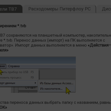
Расходомеры Питерфлоу РС
Дис
ели ТВ7
ирением *.tvb
ТВ7 сохраняются на планшетный компьютер, накопитель
е *.tvb. Перенос данных (импорт) на ПК выполняется с
атор». Импорт данных выполняется в меню
«Действия
еля»
йства переноса данных выбрать папку с названием, равн
ОК»