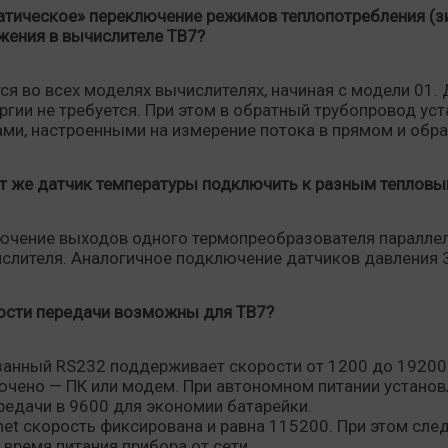
атическое» переключение режимов теплопотребления (зи
жения в вычислителе ТВ7?
я во всех моделях вычислителях, начиная с модели 01.
гии не требуется. При этом в обратный трубопровод ус
и, настроенными на измерение потока в прямом и обра
от же датчик температуры подключить к разным теплов
ючение выходов одного термопреобразователя параллел
ислителя. Аналогичное подключение датчиков давления
рости передачи возможны для ТВ7?
анный RS232 поддерживает скорости от 1200 до 19200
ючено — ПК или модем. При автономном питании установ
едачи в 9600 для экономии батарейки.
rnet скорость фиксирована и равна 115200. При этом сле
 время питания прибора от сети.