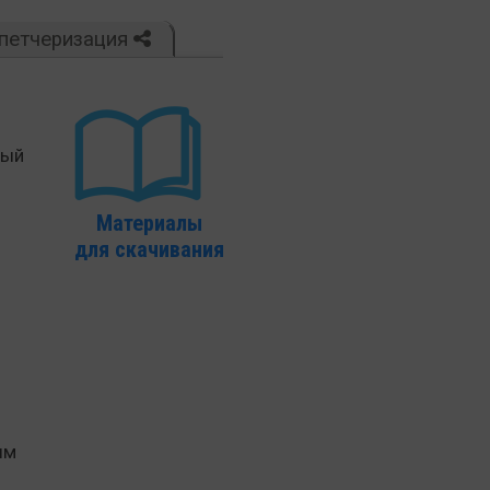
петчеризация
ный
–
Материалы
для скачивания
ым