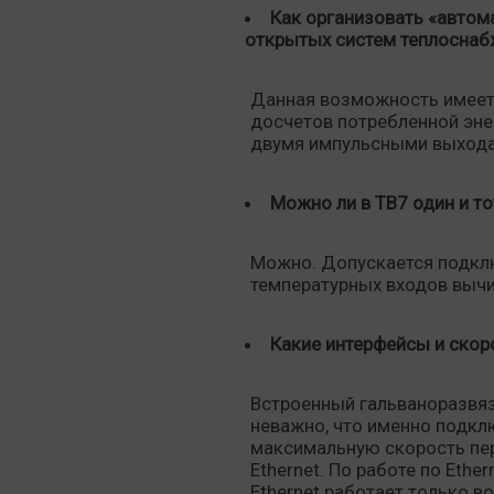
Как организовать «автом
открытых систем теплоснаб
Данная возможность имеетс
досчетов потребленной энер
двумя импульсными выходам
Можно ли в ТВ7 один и т
Можно. Допускается подкл
температурных входов выч
Какие интерфейсы и ско
Встроенный гальваноразвяз
неважно, что именно подкл
максимальную скорость пер
Ethernet. По работе по Ethe
Ethernet работает только во