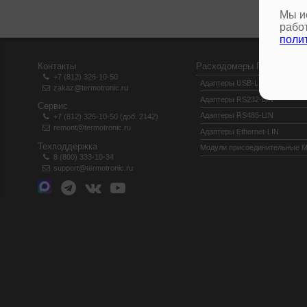
Мы и
рабо
поли
Контакты
Расходомеры Питерфлоу
+7 (812) 326-10-50
Адаптеры USB-LIN
zakaz@termotronic.ru
Адаптеры RS232-LIN
Сервис
Адаптеры RS485-LIN
+7 (812) 326-10-50 (доб. 2142)
remont@termotronic.ru
Адаптеры Ethernet-LIN
Техподдержка
Модули присоединительные 
8 (800) 333-10-34
support@termotronic.ru