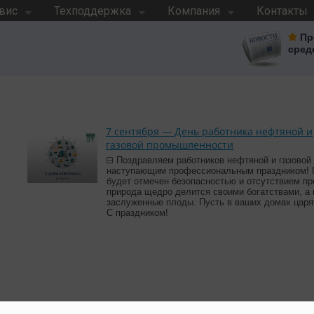
вис
Техподдержка
Компания
Контакты
Пр
сред
7 сентября — День работника нефтяной и
газовой промышленности
Поздравляем работников нефтяной и газовой
наступающим профессиональным праздником! 
будет отмечен безопасностью и отсутствием пр
природа щедро делится своими богатствами, а 
заслуженные плоды. Пусть в ваших домах царят
С праздником!