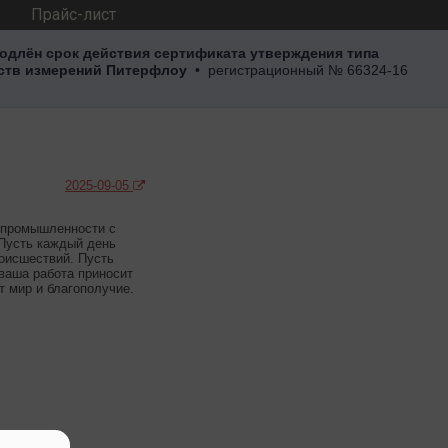
Прайс-лист
одлён срок действия сертификата утверждения типа
ств измерений Питерфлоу
• регистрационный
№ 66324-16
2025-09-05
 промышленности с
Пусть каждый день
оисшествий. Пусть
ваша работа приносит
 мир и благополучие.