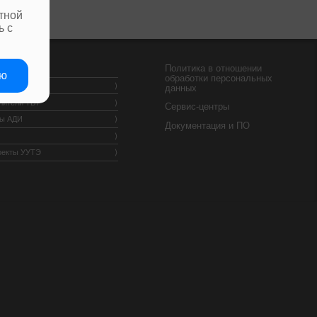
тной
ь с
Политика в отношении
аю
обработки персональных
ки Т34
данных
лители ТВ7
Сервис-центры
ры АДИ
Документация и ПО
оекты УУТЭ