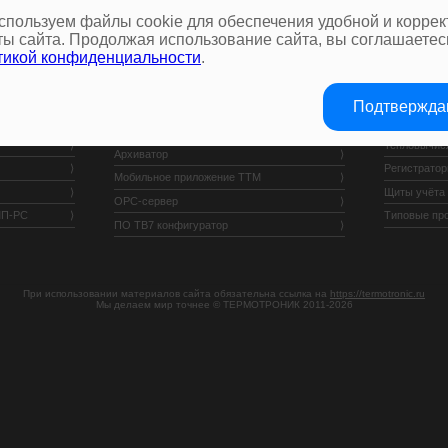
спользуем файлы cookie для обеспечения удобной и коррек
ты сайта. Продолжая использование сайта, вы соглашаетес
тикой конфиденциальности
.
 РС
Автономные GPRS терминалы АСТ
Учёт тепла
Подтвержд
Теплосчётчи
Программное обеспечение
Тепловычис
Архиватор
Регистрато
Мобильное приложение ТТМ
Щиты учёта
OPC-сервер
МП-РС
Типовые пр
ПО ТВ7 конфигуратор
При использовании материалов сайта обязательна ссылка на
https://termotronic.ru
Мы делаем мир точнее © ТЕРМОТРОНИК 2011-2026